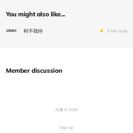
You might also like...
时不我待
3 min read
19
DEC
Member discussion
白卷 © 2026
Sign up