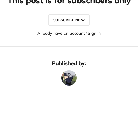
This post is for subscribers only
SUBSCRIBE NOW
Already have an account? Sign in
Published by: